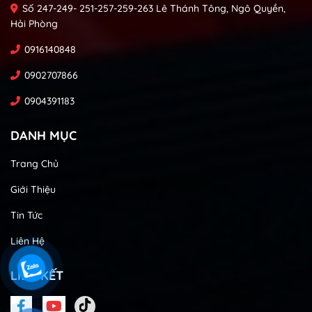
Số 247-249- 251-257-259-263 Lê Thánh Tông, Ngô Quyền,
Hải Phòng
0916140848
0902707866
0904391183
DANH MỤC
Trang Chủ
Giới Thiệu
Tin Tức
Liên Hệ
LIÊN KẾT