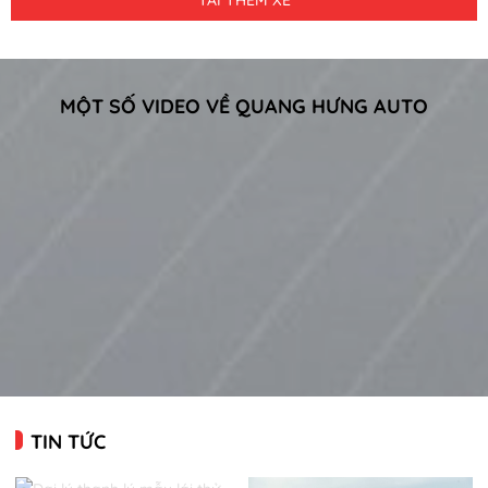
TẢI THÊM XE
MỘT SỐ VIDEO VỀ QUANG HƯNG AUTO
TIN TỨC