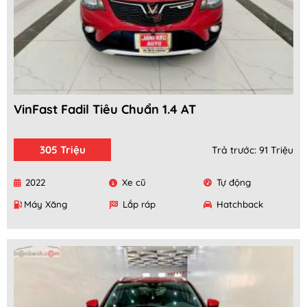
VinFast Fadil Tiêu Chuẩn 1.4 AT
305 Triệu
Trả trước: 91 Triệu
2022
Xe cũ
Tự động
Máy Xăng
Lắp ráp
Hatchback