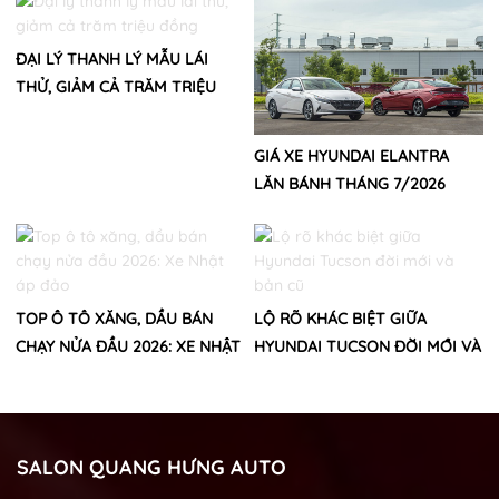
ĐẠI LÝ THANH LÝ MẪU LÁI
THỬ, GIẢM CẢ TRĂM TRIỆU
ĐỒNG
GIÁ XE HYUNDAI ELANTRA
LĂN BÁNH THÁNG 7/2026
TOP Ô TÔ XĂNG, DẦU BÁN
LỘ RÕ KHÁC BIỆT GIỮA
CHẠY NỬA ĐẦU 2026: XE NHẬT
HYUNDAI TUCSON ĐỜI MỚI VÀ
ÁP ĐẢO
BẢN CŨ
SALON QUANG HƯNG AUTO