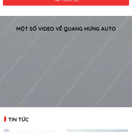
TẢI THÊM XE
MỘT SỐ VIDEO VỀ QUANG HƯNG AUTO
TIN TỨC