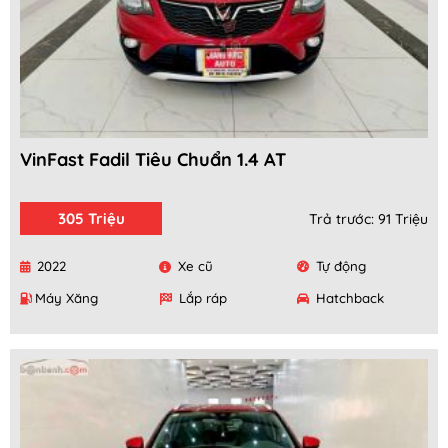
VinFast Fadil Tiêu Chuẩn 1.4 AT
305 Triệu
Trả trước: 91 Triệu
2022
Xe cũ
Tự động
Máy Xăng
Lắp ráp
Hatchback