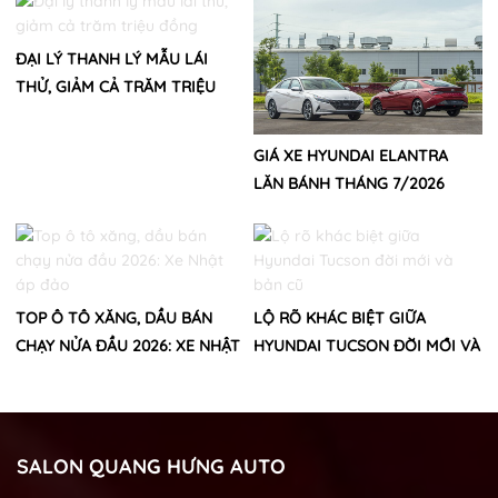
ĐẠI LÝ THANH LÝ MẪU LÁI
THỬ, GIẢM CẢ TRĂM TRIỆU
ĐỒNG
GIÁ XE HYUNDAI ELANTRA
LĂN BÁNH THÁNG 7/2026
TOP Ô TÔ XĂNG, DẦU BÁN
LỘ RÕ KHÁC BIỆT GIỮA
CHẠY NỬA ĐẦU 2026: XE NHẬT
HYUNDAI TUCSON ĐỜI MỚI VÀ
ÁP ĐẢO
BẢN CŨ
SALON QUANG HƯNG AUTO