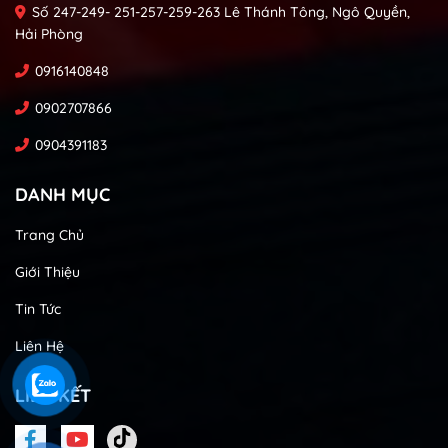
Số 247-249- 251-257-259-263 Lê Thánh Tông, Ngô Quyền,
Hải Phòng
0916140848
0902707866
0904391183
DANH MỤC
Trang Chủ
Giới Thiệu
Tin Tức
Liên Hệ
LIÊN KẾT