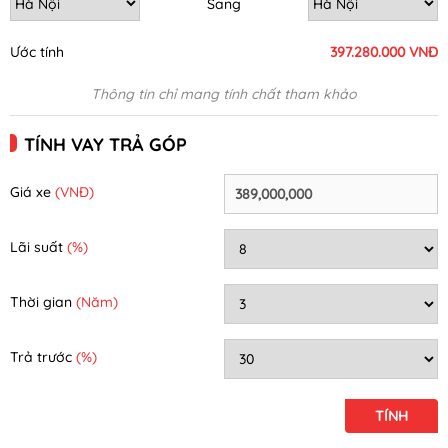
Sang
Ước tính
397.280.000 VNĐ
Thông tin chỉ mang tính chất tham khảo
TÍNH VAY TRẢ GÓP
Giá xe
(VNĐ)
Lãi suất
(%)
Thời gian
(Năm)
Trả trước
(%)
TÍNH