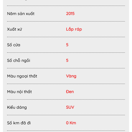
Năm sản xuất
2015
Xuất xứ
Lắp ráp
Số cửa
5
Số chỗ ngồi
5
Màu ngoại thất
Vàng
Màu nội thất
Đen
Kiểu dáng
SUV
Số km đã đi
0 Km