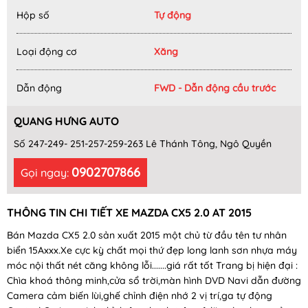
Hộp số
Tự động
Loại động cơ
Xăng
Dẫn động
FWD - Dẫn động cầu trước
QUANG HƯNG AUTO
Số 247-249- 251-257-259-263 Lê Thánh Tông, Ngô Quyền
0902707866
Gọi ngay:
THÔNG TIN CHI TIẾT XE MAZDA CX5 2.0 AT 2015
Bán Mazda CX5 2.0 sản xuất 2015 một chủ từ đầu tên tư nhân
biển 15Axxx.Xe cực kỳ chất mọi thứ đẹp long lanh sơn nhựa máy
móc nội thất nét căng không lỗi.......giá rất tốt Trang bị hiện đại :
Chìa khoá thông minh,cửa sổ trời,màn hình DVD Navi dẫn đường
Camera cảm biến lùi,ghế chỉnh điện nhớ 2 vị trí,ga tự động