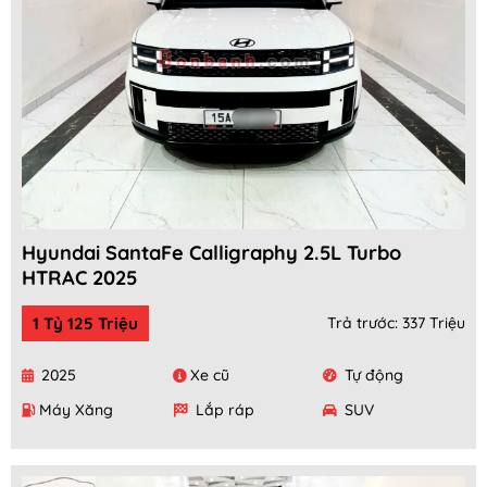
Hyundai SantaFe Calligraphy 2.5L Turbo
HTRAC 2025
1 Tỷ 125 Triệu
Trả trước: 337 Triệu
2025
Xe cũ
Tự động
Máy Xăng
Lắp ráp
SUV