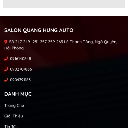
SALON QUANG HƯNG AUTO
Số 247-249- 251-257-259-263 Lê Thánh Tông, Ngô Quyền,
Hải Phòng
0916140848
0902707866
0904391183
DANH MỤC
Trang Chủ
Giới Thiệu
Tin Tức