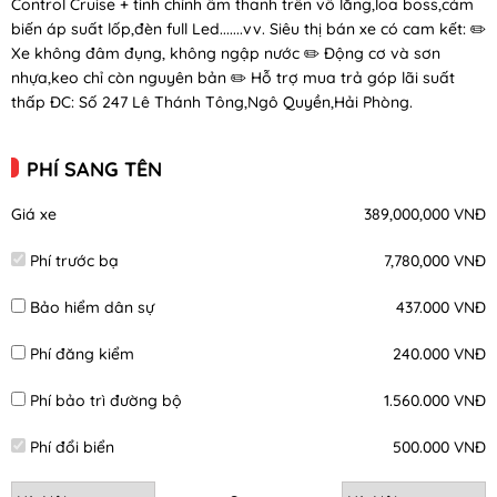
Control Cruise + tinh chỉnh âm thanh trên vô lăng,loa boss,cảm
biến áp suất lốp,đèn full Led.......vv. Siêu thị bán xe có cam kết: ✏️
Xe không đâm đụng, không ngập nước ✏️ Động cơ và sơn
nhựa,keo chỉ còn nguyên bản ✏️ Hỗ trợ mua trả góp lãi suất
thấp ️ĐC: Số 247 Lê Thánh Tông,Ngô Quyền,Hải Phòng.
PHÍ SANG TÊN
Giá xe
389,000,000 VNĐ
Phí trước bạ
7,780,000 VNĐ
Bảo hiểm dân sự
437.000 VNĐ
Phí đăng kiểm
240.000 VNĐ
Phí bảo trì đường bộ
1.560.000 VNĐ
Phí đổi biển
500.000 VNĐ