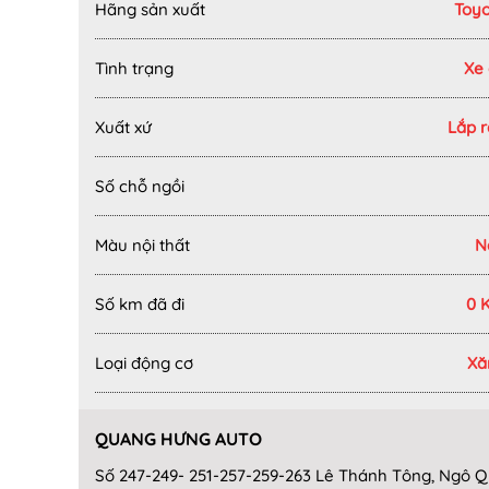
Hãng sản xuất
Toy
Tình trạng
Xe
Xuất xứ
Lắp 
Số chỗ ngồi
Màu nội thất
N
Số km đã đi
0 
Loại động cơ
Xă
QUANG HƯNG AUTO
Số 247-249- 251-257-259-263 Lê Thánh Tông, Ngô 