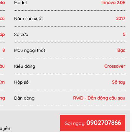
ota
Model
Innova 2.0E
 cũ
Năm sản xuất
2017
ráp
Số cửa
5
8
Màu ngoại thất
Bạc
âu
Kiểu dáng
Crossover
Km
Hộp số
Số tay
ng
Dẫn động
RWD - Dẫn động cầu sau
0902707866
Gọi ngay:
Quyền