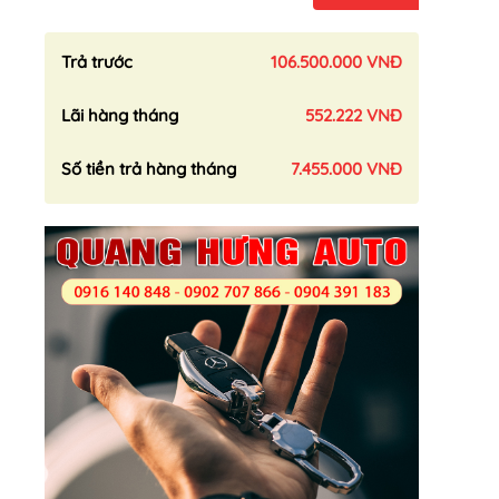
Trả trước
106.500.000 VNĐ
Lãi hàng tháng
552.222 VNĐ
Số tiền trả hàng tháng
7.455.000 VNĐ