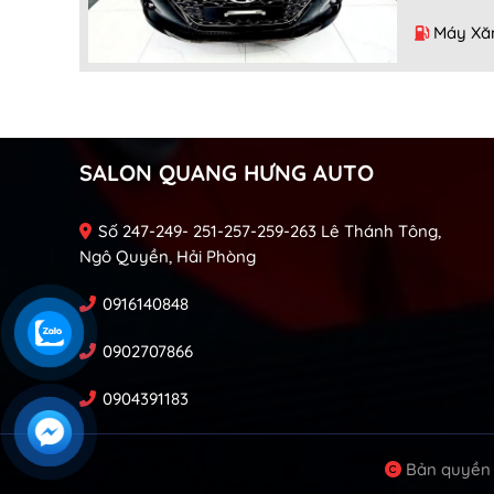
Máy Xă
SALON QUANG HƯNG AUTO
Số 247-249- 251-257-259-263 Lê Thánh Tông,
Ngô Quyền, Hải Phòng
0916140848
0902707866
0904391183
Bản quyền