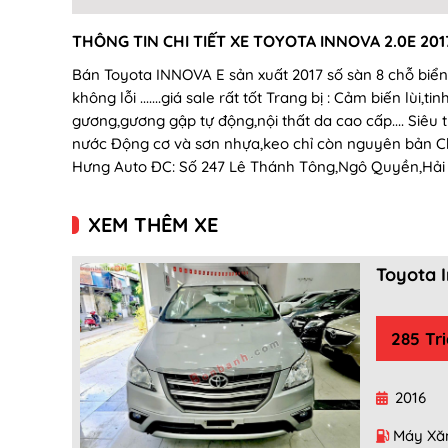
THÔNG TIN CHI TIẾT XE TOYOTA INNOVA 2.0E 201
Bán Toyota INNOVA E sản xuất 2017 số sàn 8 chỗ biển
không lỗi .......giá sale rất tốt Trang bị : Cảm biến lù
gương,gương gập tự động,nội thất da cao cấp.... Siêu
nước Động cơ và sơn nhựa,keo chỉ còn nguyên bản Cho 
Hưng Auto ĐC: Số 247 Lê Thánh Tông,Ngô Quyền,Hải
XEM THÊM XE
Toyota I
285 Tr
2016
Máy Xă