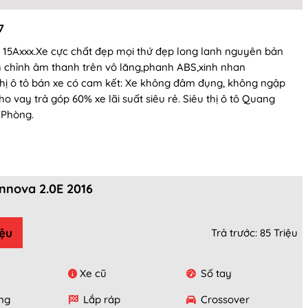
7
 15Axxx.Xe cực chất đẹp mọi thứ đẹp long lanh nguyên bản
i,tinh chỉnh âm thanh trên vô lăng,phanh ABS,xinh nhan
 thị ô tô bán xe có cam kết: Xe không đâm đụng, không ngập
vay trả góp 60% xe lãi suất siêu rẻ. Siêu thị ô tô Quang
 Phòng.
nnova 2.0E 2016
iệu
Trả trước: 85 Triệu
Xe cũ
Số tay
ng
Lắp ráp
Crossover