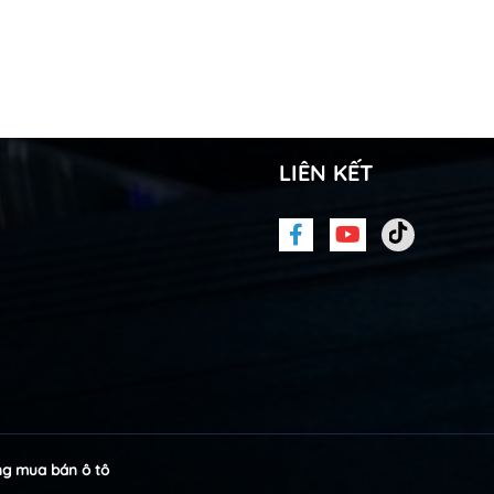
LIÊN KẾT
g mua bán ô tô