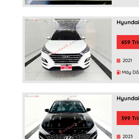
Hyundai 
659 Tr
2021
Máy Dầ
Hyundai
399 Tr
2023