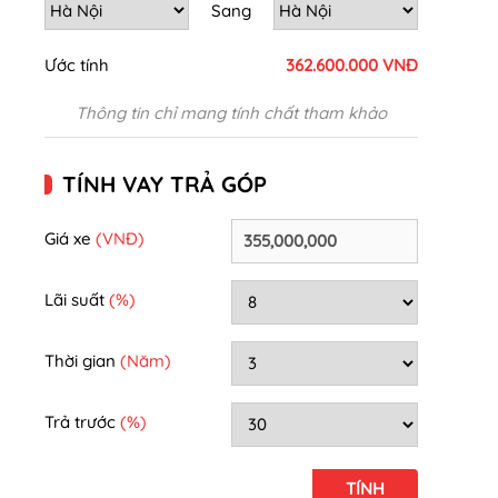
Sang
Ước tính
362.600.000 VNĐ
Thông tin chỉ mang tính chất tham khảo
TÍNH VAY TRẢ GÓP
Giá xe
(VNĐ)
Lãi suất
(%)
Thời gian
(Năm)
Trả trước
(%)
TÍNH