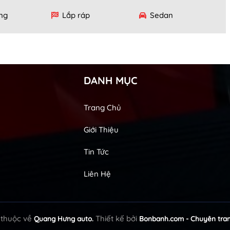
ng
Lắp ráp
Sedan
DANH MỤC
Trang Chủ
Giới Thiệu
Tin Tức
Liên Hệ
 thuộc về
Thiết kế bởi
Quang Hưng auto.
Bonbanh.com - Chuyên tran