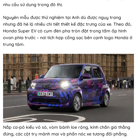
nhu cầu sử dụng trong đô thị.
Nguyên mẫu được thử nghiệm tại Anh dù được ngụy trang
nhưng đã hé lộ nhiều chi tiết thiết kế đặc trưng của xe. Theo đó,
Honda Super EV có cụm đèn pha tròn đặt trong tấm ốp hình
ovan phía trước – nơi tích hợp cổng sạc bên cạnh logo Honda ở
trung tâm.
Nắp ca-pô kiểu vỏ sò, vòm bánh loe rộng, kính chắn gió thẳng
đứng, các cột trụ mảnh mai và phần nóc xe tương đối phẳng.