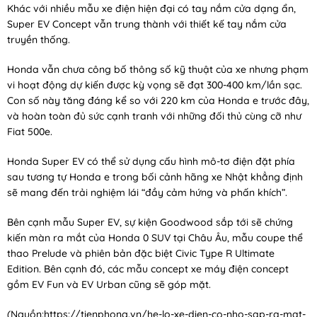
Khác với nhiều mẫu xe điện hiện đại có tay nắm cửa dạng ẩn,
Super EV Concept vẫn trung thành với thiết kế tay nắm cửa
truyền thống.
Honda vẫn chưa công bố thông số kỹ thuật của xe nhưng phạm
vi hoạt động dự kiến được kỳ vọng sẽ đạt 300-400 km/lần sạc.
Con số này tăng đáng kể so với 220 km của Honda e trước đây,
và hoàn toàn đủ sức cạnh tranh với những đối thủ cùng cỡ như
Fiat 500e.
Honda Super EV có thể sử dụng cấu hình mô-tơ điện đặt phía
sau tương tự Honda e trong bối cảnh hãng xe Nhật khẳng định
sẽ mang đến trải nghiệm lái “đầy cảm hứng và phấn khích”.
Bên cạnh mẫu Super EV, sự kiện Goodwood sắp tới sẽ chứng
kiến màn ra mắt của Honda 0 SUV tại Châu Âu, mẫu coupe thể
thao Prelude và phiên bản đặc biệt Civic Type R Ultimate
Edition. Bên cạnh đó, các mẫu concept xe máy điện concept
gồm EV Fun và EV Urban cũng sẽ góp mặt.
(Nguồn:
https://tienphong.vn/he-lo-xe-dien-co-nho-sap-ra-mat-