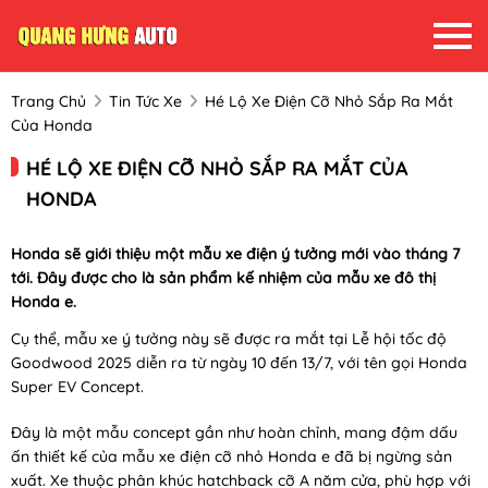
Trang Chủ
Tin Tức Xe
Hé Lộ Xe Điện Cỡ Nhỏ Sắp Ra Mắt
Của Honda
HÉ LỘ XE ĐIỆN CỠ NHỎ SẮP RA MẮT CỦA
HONDA
Honda sẽ giới thiệu một mẫu xe điện ý tưởng mới vào tháng 7
tới. Đây được cho là sản phẩm kế nhiệm của mẫu xe đô thị
Honda e.
Cụ thể, mẫu xe ý tưởng này sẽ được ra mắt tại Lễ hội tốc độ
Goodwood 2025 diễn ra từ ngày 10 đến 13/7, với tên gọi Honda
Super EV Concept.
Đây là một mẫu concept gần như hoàn chỉnh, mang đậm dấu
ấn thiết kế của mẫu xe điện cỡ nhỏ Honda e đã bị ngừng sản
xuất. Xe thuộc phân khúc hatchback cỡ A năm cửa, phù hợp với