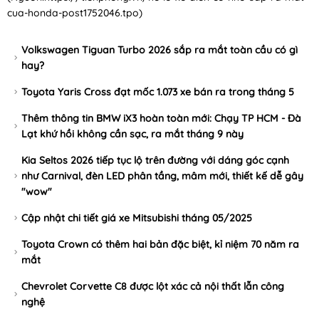
cua-honda-post1752046.tpo
)
Volkswagen Tiguan Turbo 2026 sắp ra mắt toàn cầu có gì
hay?
Toyota Yaris Cross đạt mốc 1.073 xe bán ra trong tháng 5
Thêm thông tin BMW iX3 hoàn toàn mới: Chạy TP HCM - Đà
Lạt khứ hồi không cần sạc, ra mắt tháng 9 này
Kia Seltos 2026 tiếp tục lộ trên đường với dáng góc cạnh
như Carnival, đèn LED phân tầng, mâm mới, thiết kế dễ gây
"wow"
Cập nhật chi tiết giá xe Mitsubishi tháng 05/2025
Toyota Crown có thêm hai bản đặc biệt, kỉ niệm 70 năm ra
mắt
Chevrolet Corvette C8 được lột xác cả nội thất lẫn công
nghệ