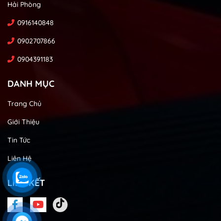
Hải Phòng
0916140848
0902707866
0904391183
DANH MỤC
Trang Chủ
Giới Thiệu
Tin Tức
Liên Hệ
LIÊN KẾT