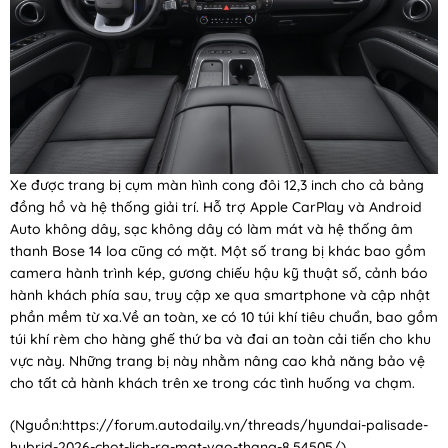
Xe được trang bị cụm màn hình cong đôi 12,3 inch cho cả bảng
đồng hồ và hệ thống giải trí. Hỗ trợ Apple CarPlay và Android
Auto không dây, sạc không dây có làm mát và hệ thống âm
thanh Bose 14 loa cũng có mặt. Một số trang bị khác bao gồm
camera hành trình kép, gương chiếu hậu kỹ thuật số, cảnh báo
hành khách phía sau, truy cập xe qua smartphone và cập nhật
phần mềm từ xa.Về an toàn, xe có 10 túi khí tiêu chuẩn, bao gồm
túi khí rèm cho hàng ghế thứ ba và đai an toàn cải tiến cho khu
vực này. Những trang bị này nhằm nâng cao khả năng bảo vệ
cho tất cả hành khách trên xe trong các tình huống va chạm.
(Nguồn:
https://forum.autodaily.vn/threads/hyundai-palisade-
hybrid-2026-chot-lich-ra-mat-vao-thang-8.54505/
)