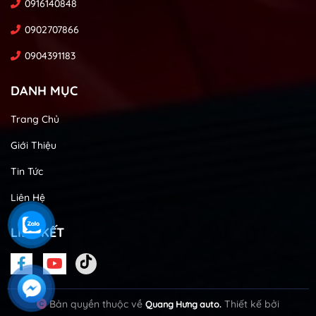
0916140848
0902707866
0904391183
DANH MỤC
Trang Chủ
Giới Thiệu
Tin Tức
Liên Hệ
LIÊN KẾT
Bản quyền thuộc về
Thiết kế bởi
Quang Hưng auto.