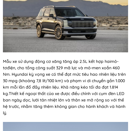
Mẫu xe sử dụng động cơ xăng tăng áp 2.5L kết hợp hai
mô-
tơ
điện, cho tổng công suất 329 mã lực và mô-men xoắn 460
Nm. Hyundai kỳ vọng xe có thể đạt mức tiêu hao nhiên liệu trên
30 mpg (khoảng 7,8 lít/100 km) và phạm vi di chuyển gần 1.000
km mỗi lần đổ đầy nhiên liệu. Khả năng kéo tối đa đạt 1.814
kg.Thiết kế ngoại thất của xe được điều chỉnh với cụm đèn LED
ban ngày dọc, lưới tản nhiệt lớn và thân xe mở rộng so với thế
hệ trước, nhằm tăng thêm không gian cho hành khách và hành
lý.