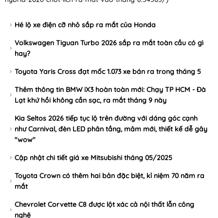
Hé lộ xe điện cỡ nhỏ sắp ra mắt của Honda
Volkswagen Tiguan Turbo 2026 sắp ra mắt toàn cầu có gì
hay?
Toyota Yaris Cross đạt mốc 1.073 xe bán ra trong tháng 5
Thêm thông tin BMW iX3 hoàn toàn mới: Chạy TP HCM - Đà
Lạt khứ hồi không cần sạc, ra mắt tháng 9 này
Kia Seltos 2026 tiếp tục lộ trên đường với dáng góc cạnh
như Carnival, đèn LED phân tầng, mâm mới, thiết kế dễ gây
"wow"
Cập nhật chi tiết giá xe Mitsubishi tháng 05/2025
Toyota Crown có thêm hai bản đặc biệt, kỉ niệm 70 năm ra
mắt
Chevrolet Corvette C8 được lột xác cả nội thất lẫn công
nghệ