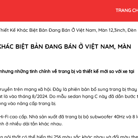
TRANG C
iết Kế Khác Biệt Bản Đang Bán Ở Việt Nam, Màn 12,3inch, Đèn
KHÁC BIỆT BẢN ĐANG BÁN Ở VIỆT NAM, MÀN
I
ưng những tinh chỉnh về trang bị và thiết kế mới so với xe tại
uyền trên mạng xã hội. Đây là phiên bản bổ sung trang bị thay 
hật là vào tháng 8/2024. Do mẫu sedan hạng C này đã dần bước t
ung vào nâng cấp trang bị.
-Fi cao cấp. Nhà sản xuất đã trang bị bộ subwoofer 40Hz và 8 
h ở nhiều dải tần khác nhau.
n nội thất có thể hiển thị 256 màu sắc khác nhau và đổi màu th