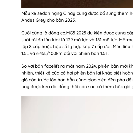
Mẫu xe sedan hạng C này cũng được bổ sung thêm h
Andes Grey cho bản 2025.
Cuối cùng là động cơ,MG5 2025 dự kiến được cung cấp h
suất tối đa lần lượt là 129 mã lực và 181 mã lực. Mô
lập 8 cấp hoặc hộp số ly hợp kép 7 cấp ướt. Mức tiêu
1.5L và 6.45L/100km đối với phiên bản 1.5T.
So với bản facelift ra mắt năm 2024, phiên bản mới k
nhiên, thiết kế của cả hai phiên bản lại khác biệt hoà
gió cản trước lớn hơn hẳn cùng giao diện đèn pha đều
nay được kéo dài đồng thời cản sau có thêm hốc gió 