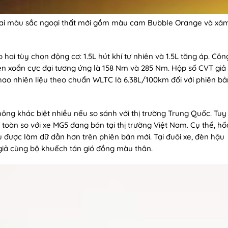
ai màu sắc ngoại thất mới gồm màu cam Bubble Orange và xá
ai tùy chọn động cơ: 1.5L hút khí tự nhiên và 1.5L tăng áp. Côn
-men xoắn cực đại tương ứng là 158 Nm và 285 Nm. Hộp số CVT giả
 hao nhiên liệu theo chuẩn WLTC là 6.38L/100km đối với phiên bả
hông khác biệt nhiều nếu so sánh với thị trường Trung Quốc. Tuy
n toàn so với xe MG5 đang bán tại thị trường Việt Nam. Cụ thể, hố
 được làm dữ dằn hơn trên phiên bản mới. Tại đuôi xe, đèn hậu
giả cùng bộ khuếch tán gió đồng màu thân.