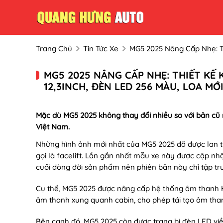
Trang Chủ
Tin Tức Xe
MG5 2025 Nâng Cấp Nhẹ: Th
MG5 2025 NÂNG CẤP NHẸ: THIẾT KẾ 
12,3INCH, ĐÈN LED 256 MÀU, LOA MỚ
Mặc dù MG5 2025 không thay đổi nhiều so với bản cũ nh
Việt Nam.
Những hình ảnh mới nhất của MG5 2025 đã được lan tr
gọi là facelift. Lần gần nhất mẫu xe này được cập n
cuối dòng đời sản phẩm nên phiên bản này chỉ tập tr
Cụ thể, MG5 2025 được nâng cấp hệ thống âm thanh Hi
âm thanh xung quanh cabin, cho phép tái tạo âm than
Bên cạnh đó, MG5 2025 còn được trang bị đèn LED viề