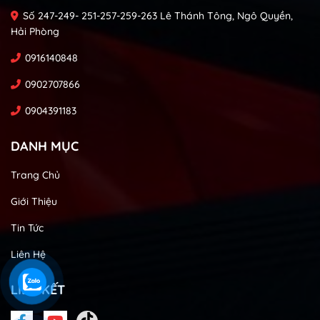
Số 247-249- 251-257-259-263 Lê Thánh Tông, Ngô Quyền,
Hải Phòng
0916140848
0902707866
0904391183
DANH MỤC
Trang Chủ
Giới Thiệu
Tin Tức
Liên Hệ
LIÊN KẾT