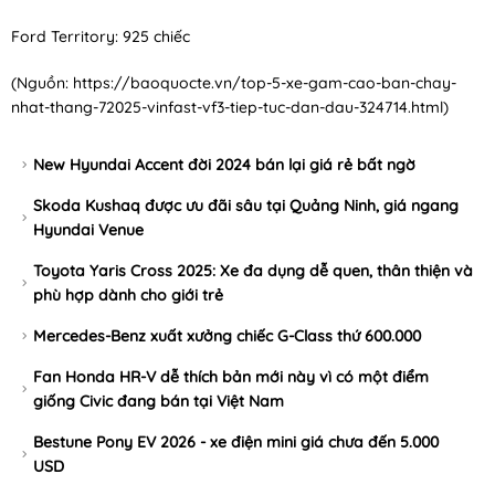
Ford Territory: 925 chiếc
(Nguồn:
https://baoquocte.vn/top-5-xe-gam-cao-ban-chay-
nhat-thang-72025-vinfast-vf3-tiep-tuc-dan-dau-324714.html
)
New Hyundai Accent đời 2024 bán lại giá rẻ bất ngờ
Skoda Kushaq được ưu đãi sâu tại Quảng Ninh, giá ngang
Hyundai Venue
Toyota Yaris Cross 2025: Xe đa dụng dễ quen, thân thiện và
phù hợp dành cho giới trẻ
Mercedes-Benz xuất xưởng chiếc G-Class thứ 600.000
Fan Honda HR-V dễ thích bản mới này vì có một điểm
giống Civic đang bán tại Việt Nam
Bestune Pony EV 2026 - xe điện mini giá chưa đến 5.000
USD