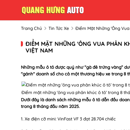
Trang Chủ
Tin Tức Xe
Điểm Mặt Những 'ông Vua 
ĐIỂM MẶT NHỮNG 'ÔNG VUA PHÂN KH
VIỆT NAM
Những mẫu ô tô được quý như “gà đẻ trứng vàng” dướ
"gánh" doanh số cho cả một thương hiệu xe trong 8 
Điểm mặt những 'ông vua phân khúc ô tô’ trong 8 th
Dưới đây là danh sách những mẫu ô tô dẫn đầu doanh 
trong 8 tháng đầu năm 2025.
1. Xe điện cỡ mini: VinFast VF 3 đạt 28.704 chiếc