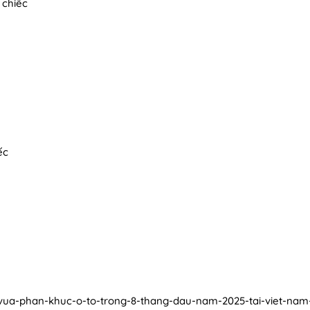
 chiếc
ếc
ua-phan-khuc-o-to-trong-8-thang-dau-nam-2025-tai-viet-nam