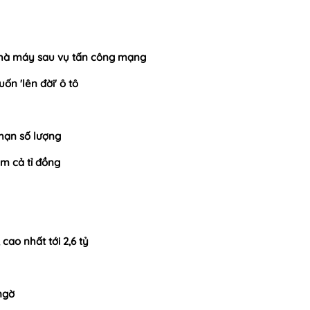
nhà máy sau vụ tấn công mạng
ốn 'lên đời' ô tô
 hạn số lượng
m cả tỉ đồng
cao nhất tới 2,6 tỷ
ngờ