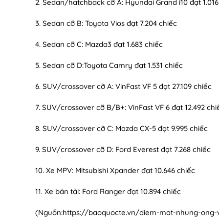
2. Sedan/hatchback cỡ A: Hyundai Grand i10 đạt 1.016
3. Sedan cỡ B: Toyota Vios đạt 7.204 chiếc
4. Sedan cỡ C: Mazda3 đạt 1.683 chiếc
5. Sedan cỡ D:Toyota Camry đạt 1.531 chiếc
6. SUV/crossover cỡ A: VinFast VF 5 đạt 27.109 chiếc
7. SUV/crossover cỡ B/B+: VinFast VF 6 đạt 12.492 chi
8. SUV/crossover cỡ C: Mazda CX-5 đạt 9.995 chiếc
9. SUV/crossover cỡ D: Ford Everest đạt 7.268 chiếc
10. Xe MPV: Mitsubishi Xpander đạt 10.646 chiếc
11. Xe bán tải: Ford Ranger đạt 10.894 chiếc
(Nguồn:
https://baoquocte.vn/diem-mat-nhung-ong-v