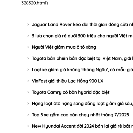
328520.html
)
Jaguar Land Rover kéo dài thời gian đóng cửa 
3 lựa chọn giá rẻ dưới 300 triệu cho người Việt mu
Người Việt giảm mua ô tô xăng
Toyota bán phiên bản đặc biệt tại Việt Nam, giới
Loạt xe giảm giá khủng 'tháng Ngâu', có mẫu giả
VinFast giới thiệu Lạc Hồng 900 LX
Toyota Camry có bản hybrid đặc biệt
Hạng loạt ôtô hạng sang đồng loạt giảm giá sâu, 
Top 5 xe gầm cao bán chạy nhất tháng 7/2025
New Hyundai Accent đời 2024 bán lại giá rẻ bất 