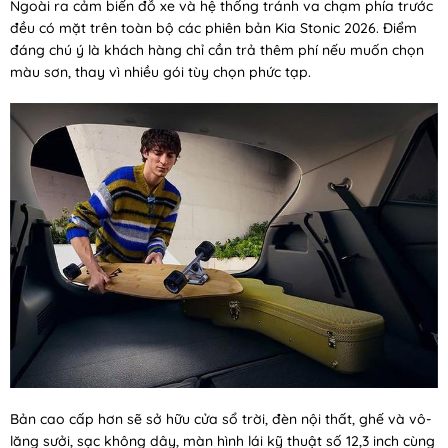
Ngoài ra cảm biến đỗ xe và hệ thống tránh va chạm phía trước
đều có mặt trên toàn bộ các phiên bản Kia Stonic 2026. Điểm
đáng chú ý là khách hàng chỉ cần trả thêm phí nếu muốn chọn
màu sơn, thay vì nhiều gói tùy chọn phức tạp.
Bản cao cấp hơn sẽ sở hữu cửa sổ trời, đèn nội thất, ghế và vô-
lăng sưởi, sạc không dây, màn hình lái kỹ thuật số 12,3 inch cùng