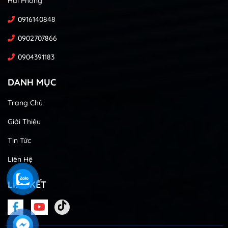
Hải Phòng
0916140848
0902707866
0904391183
DANH MỤC
Trang Chủ
Giới Thiệu
Tin Tức
Liên Hệ
LIÊN KẾT