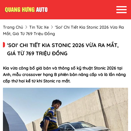
Trang Chủ
Tin Tức Xe
'Soi' Chi Tiết Kia Stonic 2026 Vừa Ra
Mắt, Giá Từ 769 Triệu Đồng
'SOI' CHI TIẾT KIA STONIC 2026 VỪA RA MẮT,
GIÁ TỪ 769 TRIỆU ĐỒNG
Kia vừa công bố giá bán và thông số kỹ thuật Stonic 2026 tại
Anh, mẫu crossover hạng B phiên bản nâng cấp và là lần nâng
cấp thứ hai kể từ khi Stonic ra mắt.