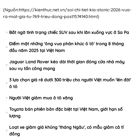
(Nguồn:
https://kienthuc.net.vn/soi-chi-tiet-kia-stonic-2026-vua-
ra-mat-gia-tu-769-trieu-dong-post1574140.html
)
Bất ngờ tình trạng chiếc SUV sau khi lăn xuống vực ở Sa Pa
Điểm mặt những 'ông vua phân khúc ô tô' trong 8 tháng
đầu năm 2025 tại Việt Nam
Jaguar Land Rover kéo dài thời gian đóng cửa nhà máy
sau vụ tấn công mạng
3 lựa chọn giá rẻ dưới 300 triệu cho người Việt muốn 'lên đời'
ô tô
Người Việt giảm mua ô tô xăng
Toyota bán phiên bản đặc biệt tại Việt Nam, giới hạn số
lượng
Loạt xe giảm giá khủng 'tháng Ngâu', có mẫu giảm cả tỉ
đồng