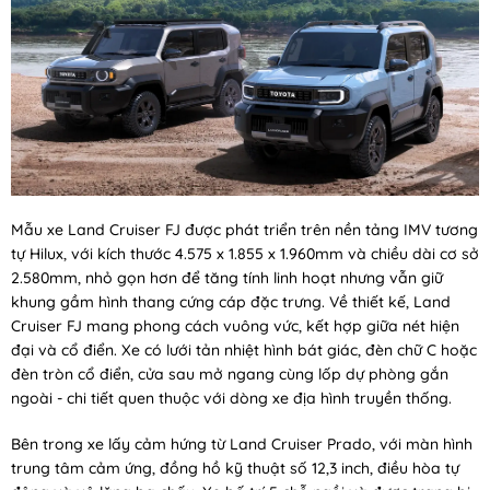
Mẫu xe Land Cruiser FJ được phát triển trên nền tảng IMV tương
tự Hilux, với kích thước 4.575 x 1.855 x 1.960mm và chiều dài cơ sở
2.580mm, nhỏ gọn hơn để tăng tính linh hoạt nhưng vẫn giữ
khung gầm hình thang cứng cáp đặc trưng. Về thiết kế, Land
Cruiser FJ mang phong cách vuông vức, kết hợp giữa nét hiện
đại và cổ điển. Xe có lưới tản nhiệt hình bát giác, đèn chữ C hoặc
đèn tròn cổ điển, cửa sau mở ngang cùng lốp dự phòng gắn
ngoài - chi tiết quen thuộc với dòng xe địa hình truyền thống.
Bên trong xe lấy cảm hứng từ Land Cruiser Prado, với màn hình
trung tâm cảm ứng, đồng hồ kỹ thuật số 12,3 inch, điều hòa tự