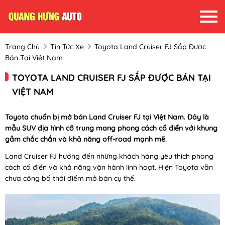
Trang Chủ
Tin Tức Xe
Toyota Land Cruiser FJ Sắp Được
Bán Tại Việt Nam
TOYOTA LAND CRUISER FJ SẮP ĐƯỢC BÁN TẠI
VIỆT NAM
Toyota chuẩn bị mở bán Land Cruiser FJ tại Việt Nam. Đây là
mẫu SUV địa hình cỡ trung mang phong cách cổ điển với khung
gầm chắc chắn và khả năng off-road mạnh mẽ.
Land Cruiser FJ hướng đến những khách hàng yêu thích phong
cách cổ điển và khả năng vận hành linh hoạt. Hiện Toyota vẫn
chưa công bố thời điểm mở bán cụ thể.