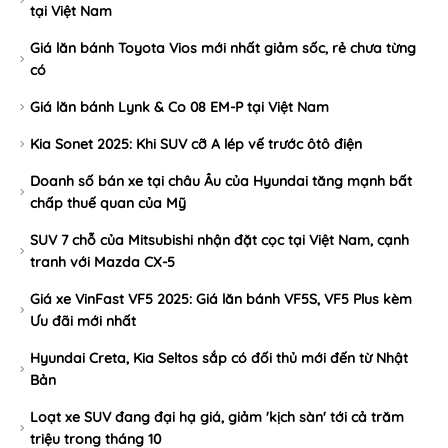
tại Việt Nam
Giá lăn bánh Toyota Vios mới nhất giảm sốc, rẻ chưa từng
có
Giá lăn bánh Lynk & Co 08 EM-P tại Việt Nam
Kia Sonet 2025: Khi SUV cỡ A lép vế trước ôtô điện
Doanh số bán xe tại châu Âu của Hyundai tăng mạnh bất
chấp thuế quan của Mỹ
SUV 7 chỗ của Mitsubishi nhận đặt cọc tại Việt Nam, cạnh
tranh với Mazda CX-5
Giá xe VinFast VF5 2025: Giá lăn bánh VF5S, VF5 Plus kèm
Ưu đãi mới nhất
Hyundai Creta, Kia Seltos sắp có đối thủ mới đến từ Nhật
Bản
Loạt xe SUV đang đại hạ giá, giảm 'kịch sàn' tới cả trăm
triệu trong tháng 10