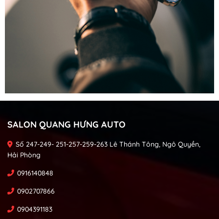
SALON QUANG HƯNG AUTO
Số 247-249- 251-257-259-263 Lê Thánh Tông, Ngô Quyền,
Hải Phòng
0916140848
0902707866
0904391183