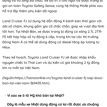
động và vô lăng ba chấu. Xe bố trí 5 chỗ ngồi và được trang bị
gói an toàn Toyota Safety Sense, cùng hệ thống Molle phía sau
hỗ trợ lắp thêm phụ kiện dã ngoại.
Land Cruiser FJ sử dụng hệ dẫn động 4 bánh bán thời gian với
dải số chậm, khung gầm gia cố chắc chắn, giúp xe vượt địa hình
tốt hơn. Tại Nhật Bản, xe được trang bị động cơ xăng 2.7L 2TR-
FE kết hợp hộp số tự động 6 cấp, trong khi tại các thị trường
Đông Nam Á có thể sẽ dùng động cơ diesel tăng áp tương tự
Hilux.
Theo kế hoạch, Toyota Land Cruiser FJ sẽ được nhập khẩu
nguyên chiếc từ Thái Lan và dự kiến có giá khoảng 2 tỷ đồng
khi ra mắt tại Việt Nam.
(Nguồn:
https://hanoionline.vn/toyota-land-cruiser-fj-sap-duoc-
ban-tai-viet-nam-369435.htm
)
Vì sao xe ô tô Mỹ khó bán tại Nhật?
Đây là mẫu xe Nhật dùng động cơ lai rất được ưa chuộng