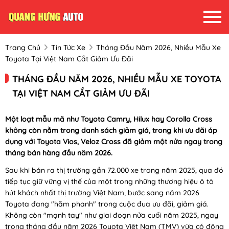
Trang Chủ
Tin Tức Xe
Tháng Đầu Năm 2026, Nhiều Mẫu Xe
Toyota Tại Việt Nam Cắt Giảm Ưu Đãi
THÁNG ĐẦU NĂM 2026, NHIỀU MẪU XE TOYOTA
TẠI VIỆT NAM CẮT GIẢM ƯU ĐÃI
Một loạt mẫu mã như Toyota Camry, Hilux hay Corolla Cross
không còn nằm trong danh sách giảm giá, trong khi ưu đãi áp
dụng với Toyota Vios, Veloz Cross đã giảm một nửa ngay trong
tháng bán hàng đầu năm 2026.
Sau khi bán ra thị trường gần 72.000 xe trong năm 2025, qua đó
tiếp tục giữ vững vị thế của một trong những thương hiệu ô tô
hút khách nhất thị trường Việt Nam, bước sang năm 2026
Toyota đang "hãm phanh" trong cuộc đua ưu đãi, giảm giá.
Không còn "mạnh tay" như giai đoạn nửa cuối năm 2025, ngay
trong tháng đầu năm 2026 Toyota Việt Nam (TMV) vừa có động