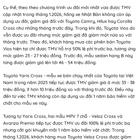
Cụ thể, theo theo chương trình ưu đãi mới nhất vừa được TMV
cập nhật trong tháng 1.2026, hãng xe Nhật Bản không còn áp
dụng ưu đãi, giảm giá đối với Toyota Camry, Hilux hay Corolla
Cross như những tháng trước đây. Trong khi đó, Toyota Vios dù
vẫn được ưu đãi nhưng mức giảm giá đã giảm một nửa so với
tháng trước. Theo đó, khách hàng mua các phiên bản Toyota
Vios hiện tại chỉ được TMV hỗ trợ 50% lệ phí trước bạ, tương ứng
mức giảm 23 - 27 triệu đồng. Trước đó, mẫu sedan hạng B này
từng được giảm giá lên tới 46 - 54 triệu đồng.
Toyota Yaris Cross - mẫu xe bán chạy nhất của Toyota tại Việt
Nam trong năm 2025 tiếp tục được TMV giảm giá ở mức 33 - 38
triệu đồng, ít hơn 10 triệu đồng so với tháng trước đó. Điều này
đến từ việc TMV không còn áp dụng ưu đãi 1 năm bảo hiểm vật
chất cho mẫu xe này.
Tương tự Yaris Cross, hai mẫu MPV 7 chỗ - Veloz Cross và
Avanza Premio tiếp tục được TMV ưu đãi 100% lệ phí trước bạ
nhưng cắt gói khuyến mãi 1 năm bảo hiểm vật chất. Trong
tháng 1.2026, khách hàng mua Toyota Veloz Cross được giảm