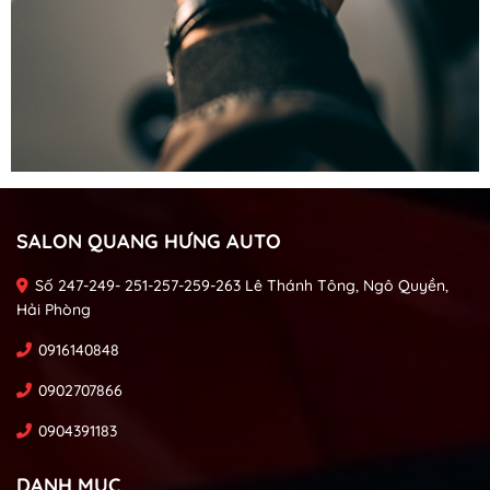
SALON QUANG HƯNG AUTO
Số 247-249- 251-257-259-263 Lê Thánh Tông, Ngô Quyền,
Hải Phòng
0916140848
0902707866
0904391183
DANH MỤC