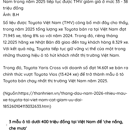
Nam trong năm 2025 tiếp tục được TMV giảm giá ở mức 33 - 38
triệu đồng
Ảnh: B.H
Số liệu được Toyota Việt Nam (TMV) công bố mới đây cho thấy,
trong năm 2025 tổng lượng xe Toyota bán ra tại Việt Nam đạt
71.945 xe, tăng 8% so với năm 2024. Trong đó, riêng tháng
12.2025 hãng xe Nhật Bản đã giao đến tay khách hàng 8.329 xe.
Với kết quả này, Toyota tiếp tục giữ vững vị thế của một trong
những thương hiệu ô tô hút khách nhất thị trường Việt Nam.
Trong đó, Toyota Yaris Cross với doanh số đạt 14.601 xe bán ra
chính thức vượt Toyota Vios (13.424 xe) để trở thành mẫu ô tô
Toyota bán chạy nhất thị trường Việt Nam năm 2025.
(Nguồn:
https://thanhnien.vn/thang-dau-nam-2026-nhieu-mau-
xe-toyota-tai-viet-nam-cat-giam-uu-dai-
185260104113032633.htm
)
3 mẫu ô tô dưới 400 triệu đồng tại Việt Nam để 'che nắng,
che mưa'