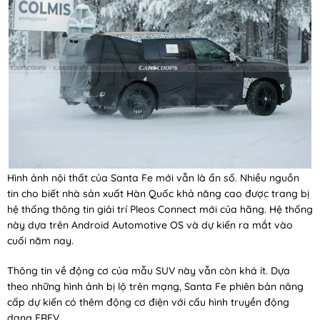
Hình ảnh nội thất của Santa Fe mới vẫn là ẩn số. Nhiều nguồn
tin cho biết nhà sản xuất Hàn Quốc khả năng cao được trang bị
hệ thống thông tin giải trí Pleos Connect mới của hãng. Hệ thống
này dựa trên Android Automotive OS và dự kiến ra mắt vào
cuối năm nay.
Thông tin về động cơ của mẫu SUV này vẫn còn khá ít. Dựa
theo những hình ảnh bị lộ trên mạng, Santa Fe phiên bản nâng
cấp dự kiến có thêm động cơ điện với cấu hình truyền động
dạng EREV.