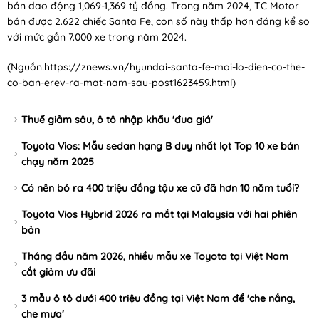
bán dao động 1,069-
1,369 tỷ đồng
. Trong năm 2024, TC Motor
bán được 2.622 chiếc Santa Fe, con số này thấp hơn đáng kể so
với mức gần 7.000 xe trong năm 2024.
(Nguồn:
https://znews.vn/hyundai-santa-fe-moi-lo-dien-co-the-
co-ban-erev-ra-mat-nam-sau-post1623459.html
)
Thuế giảm sâu, ô tô nhập khẩu 'đua giá'
Toyota Vios: Mẫu sedan hạng B duy nhất lọt Top 10 xe bán
chạy năm 2025
Có nên bỏ ra 400 triệu đồng tậu xe cũ đã hơn 10 năm tuổi?
Toyota Vios Hybrid 2026 ra mắt tại Malaysia với hai phiên
bản
Tháng đầu năm 2026, nhiều mẫu xe Toyota tại Việt Nam
cắt giảm ưu đãi
3 mẫu ô tô dưới 400 triệu đồng tại Việt Nam để 'che nắng,
che mưa'