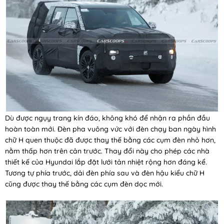
Dù được ngụy trang kín đáo, không khó để nhận ra phần đầu
hoàn toàn mới. Đèn pha vuông vức với đèn chạy ban ngày hình
chữ H quen thuộc đã được thay thế bằng các cụm đèn nhỏ hơn,
nằm thấp hơn trên cản trước. Thay đổi này cho phép các nhà
thiết kế của Hyundai lắp đặt lưới tản nhiệt rộng hơn đáng kể.
Tương tự phía trước, dải đèn phía sau và đèn hậu kiểu chữ H
cũng được thay thế bằng các cụm đèn dọc mới.