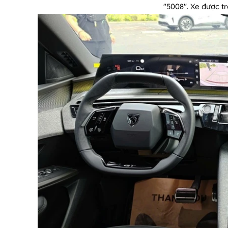
"5008". Xe được t