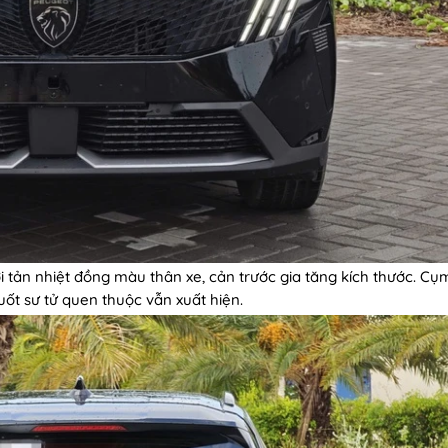
ới tản nhiệt đồng màu thân xe, cản trước gia tăng kích thước. Cụ
ốt sư tử quen thuộc vẫn xuất hiện.