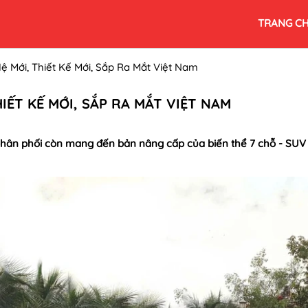
TRANG C
 Mới, Thiết Kế Mới, Sắp Ra Mắt Việt Nam
IẾT KẾ MỚI, SẮP RA MẮT VIỆT NAM
hân phối còn mang đến bản nâng cấp của biến thể 7 chỗ - SUV