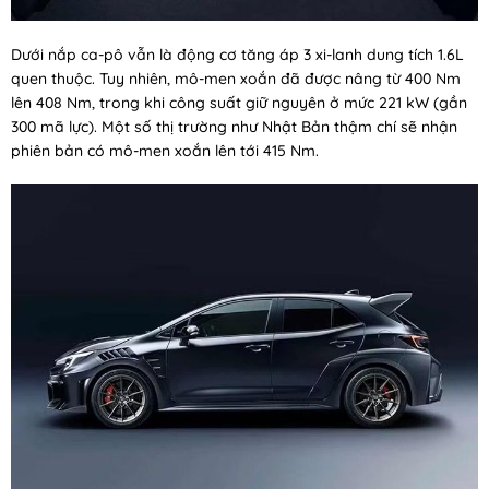
Dưới nắp ca-pô vẫn là động cơ tăng áp 3 xi-lanh dung tích 1.6L
quen thuộc. Tuy nhiên, mô-men xoắn đã được nâng từ 400 Nm
lên 408 Nm, trong khi công suất giữ nguyên ở mức 221 kW (gần
300 mã lực). Một số thị trường như Nhật Bản thậm chí sẽ nhận
phiên bản có mô-men xoắn lên tới 415 Nm.