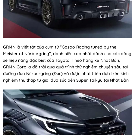
GRMN là viết tắt của cụm từ "Gazoo Racing tuned by the
Meister of Nürburgring", danh hiệu cao nhất dành cho các dòng
xe hiệu năng đặc biệt của Toyota. Theo hãng xe Nhật Bản,
GRMN Corolla đã trải qua quá trình thử nghiệm chuyên sâu tại
đường đua Nürburgring (Đức) và được phát triển dựa trên kinh
nghiệm thu thập từ giải đua sức bền Super Taikyu tại Nhật Bản.