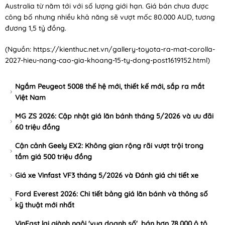
Australia từ năm tới với số lượng giới hạn. Giá bán chưa được
công bố nhưng nhiều khả năng sẽ vượt mốc 80.000 AUD, tương
đương 1,5 tỷ đồng.
(Nguồn:
https://kienthuc.net.vn/gallery-toyota-ra-mat-corolla-
2027-hieu-nang-cao-gia-khoang-15-ty-dong-post1619152.html
)
Ngắm Peugeot 5008 thế hệ mới, thiết kế mới, sắp ra mắt
Việt Nam
MG ZS 2026: Cập nhật giá lăn bánh tháng 5/2026 và ưu đãi
60 triệu đồng
Cận cảnh Geely EX2: Không gian rộng rãi vượt trội trong
tầm giá 500 triệu đồng
Giá xe Vinfast VF3 tháng 5/2026 và Đánh giá chi tiết xe
Ford Everest 2026: Chi tiết bảng giá lăn bánh và thông số
kỹ thuật mới nhất
VinFast lại giành ngôi 'vua doanh số', bán hơn 78.000 ô tô