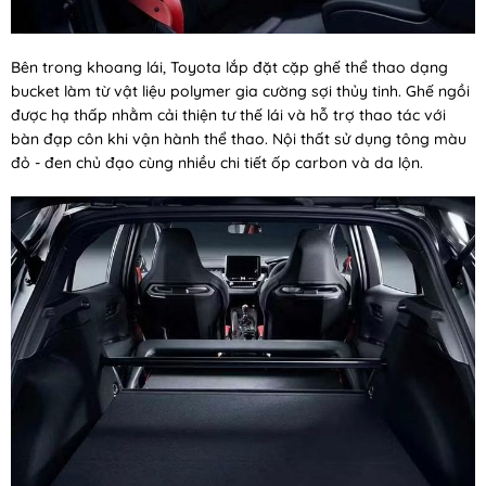
Bên trong khoang lái, Toyota lắp đặt cặp ghế thể thao dạng
bucket làm từ vật liệu polymer gia cường sợi thủy tinh. Ghế ngồi
được hạ thấp nhằm cải thiện tư thế lái và hỗ trợ thao tác với
bàn đạp côn khi vận hành thể thao. Nội thất sử dụng tông màu
đỏ - đen chủ đạo cùng nhiều chi tiết ốp carbon và da lộn.