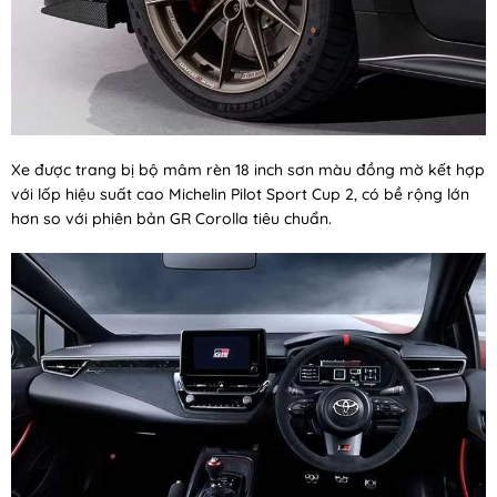
Xe được trang bị bộ mâm rèn 18 inch sơn màu đồng mờ kết hợp
với lốp hiệu suất cao Michelin Pilot Sport Cup 2, có bề rộng lớn
hơn so với phiên bản GR Corolla tiêu chuẩn.