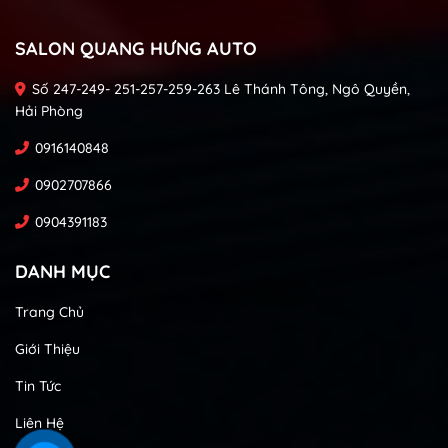
SALON QUANG HƯNG AUTO
Số 247-249- 251-257-259-263 Lê Thánh Tông, Ngô Quyền,
Hải Phòng
0916140848
0902707866
0904391183
DANH MỤC
Trang Chủ
Giới Thiệu
Tin Tức
Liên Hệ