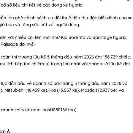
 số liệu chi tiết về các dòng xe hybrid.
n lớn nhờ chính sách ưu đãi thuế tiêu thụ đặc biệt dành cho xe
iá bán và tăng sức hút với người dùng.
hơn với nhiều cái tên mới như Kia Sorento và Sportage hybrid,
Palisade đời mới.
toàn thị trường lũy kế 5 tháng đầu năm 2026 đạt 156.729 chiếc,
u lịch tiếp tục chiếm tỷ trọng lớn nhất với doanh số lũy kế đạt
p tục dẫn đầu về doanh số bán hàng 5 tháng đầu năm 2026 với
), Mitsubishi (18.459 xe), Kia (13.057 xe), Mazda (12.937 xe) và
g-manh-tai-viet-nam-post1850166.tpo
)
Nam Á