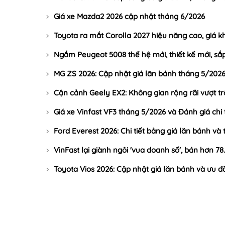
Giá xe Mazda2 2026 cập nhật tháng 6/2026
Toyota ra mắt Corolla 2027 hiệu năng cao, giá k
Ngắm Peugeot 5008 thế hệ mới, thiết kế mới, sắ
MG ZS 2026: Cập nhật giá lăn bánh tháng 5/2026 
Cận cảnh Geely EX2: Không gian rộng rãi vượt tr
Giá xe Vinfast VF3 tháng 5/2026 và Đánh giá chi t
Ford Everest 2026: Chi tiết bảng giá lăn bánh và
VinFast lại giành ngôi 'vua doanh số', bán hơn 78
Toyota Vios 2026: Cập nhật giá lăn bánh và ưu đã