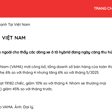
TRANG C
Mạnh Tại Việt Nam
I VIỆT NAM
 ngoái cho thấy các dòng xe ô tô hybrid đang ngày càng thu hú
t Nam (VAMA) mới công bố, tổng doanh số bán hàng của toàn th
nhẹ 6% so với tháng 4 nhưng tăng 6% so với tháng 5/2025.
ạt 19.182 chiếc, giảm 10% so với tháng 4. Nhóm xe thương mại
) giảm 45% so với tháng trước.
 VAMA. Ảnh: Đại lý.