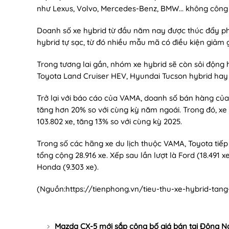
như Lexus, Volvo, Mercedes-Benz, BMW... không công bố
Doanh số xe hybrid từ đầu năm nay được thúc đẩy phầ
hybrid tự sạc, từ đó nhiều mẫu mã có điều kiện giảm g
Trong tương lai gần, nhóm xe hybrid sẽ còn sôi động 
Toyota Land Cruiser HEV, Hyundai Tucson hybrid hay 
Trở lại với báo cáo của VAMA, doanh số bán hàng của 
tăng hơn 20% so với cùng kỳ năm ngoái. Trong đó, xe d
103.802 xe, tăng 13% so với cùng kỳ 2025.
Trong số các hãng xe du lịch thuộc VAMA, Toyota tiế
tổng cộng 28.916 xe. Xếp sau lần lượt là Ford (18.491 xe
Honda (9.303 xe).
(Nguồn:
https://tienphong.vn/tieu-thu-xe-hybrid-tan
Mazda CX-5 mới sắp công bố giá bán tại Đông 