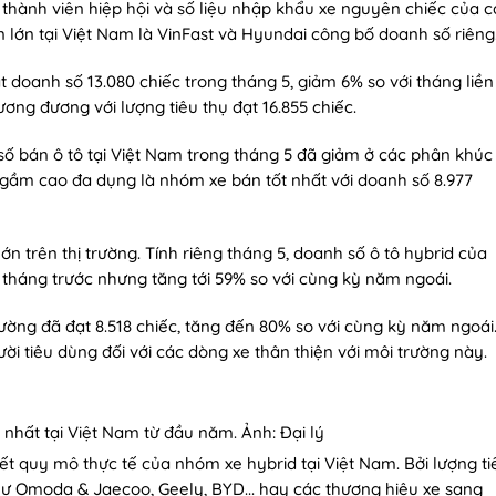
c thành viên hiệp hội và số liệu nhập khẩu xe nguyên chiếc của c
n lớn tại Việt Nam là VinFast và Hyundai công bố doanh số riêng
 doanh số 13.080 chiếc trong tháng 5, giảm 6% so với tháng liền
ng đương với lượng tiêu thụ đạt 16.855 chiếc.
số bán ô tô tại Việt Nam trong tháng 5 đã giảm ở các phân khúc
gầm cao đa dụng là nhóm xe bán tốt nhất với doanh số 8.977
ớn trên thị trường. Tính riêng tháng 5, doanh số ô tô hybrid của
 tháng trước nhưng tăng tới 59% so với cùng kỳ năm ngoái.
rường đã đạt 8.518 chiếc, tăng đến 80% so với cùng kỳ năm ngoái
 tiêu dùng đối với các dòng xe thân thiện với môi trường này.
nhất tại Việt Nam từ đầu năm. Ảnh: Đại lý
t quy mô thực tế của nhóm xe hybrid tại Việt Nam. Bởi lượng ti
hư Omoda & Jaecoo, Geely, BYD... hay các thương hiệu xe sang