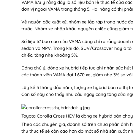
VAMA lưu ý rằng đây là số liệu bán lẻ thực tế của cá
đơn vị ngoài VAMA trong tháng 5. Hai hãng có thị phầ
Về nguồn gốc xuất xứ, nhóm xe lắp ráp trong nước đạt
trước. Nhóm xe nhập khẩu nguyên chiếc cũng giảm tươ
Số liệu từ báo cáo của VAMA cũng chỉ ra rằng doanh 
sedan và MPV. Trong khi đó, SUV/Crossover hay ô tô 
chiếc, tăng nhẹ khoảng 5%.
Đáng chú ý, dòng xe hybrid tiếp tục ghi nhận sức hút l
các thành viên VAMA đạt 1.670 xe, giảm nhẹ 3% so với
Lũy kế 5 tháng đầu năm, lượng xe hybrid bán ra thị t
Con số này cho thấy nhu cầu ngày càng tăng của người
Toyota Corolla Cross HEV là dòng xe hybrid bán chạy 
Theo các chuyên gia, doanh số trên chưa phản ánh hế
thụ thực tế sẽ còn cao hơn do một số nhà sản xuất n