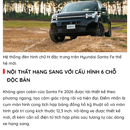
Hệ thống đèn hình chữ H đặc trưng trên Hyundai Santa Fe thế
hệ mới.
NỘI THẤT HẠNG SANG VỚI CẤU HÌNH 6 CHỖ
ĐỘC BẢN
Không gian cabin của Santa Fe 2026 được tái thiết kế theo
phương ngang, tạo cảm giác rộng rãi và hiện đại. Điểm nhấn là
cụm màn hình cong tích hợp bảng đồng hồ kỹ thuật số và màn
hình giải trí cùng kích thước 12,3 inch. Vô-lăng xe được thiết kế
mới, đi kèm cần số điện tử tích hợp phía sau tương tự các dòng
xe hạng sang.