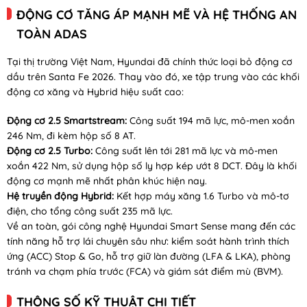
ĐỘNG CƠ TĂNG ÁP MẠNH MẼ VÀ HỆ THỐNG AN
TOÀN ADAS
Tại thị trường Việt Nam, Hyundai đã chính thức loại bỏ động cơ
dầu trên Santa Fe 2026. Thay vào đó, xe tập trung vào các khối
động cơ xăng và Hybrid hiệu suất cao:
Động cơ 2.5 Smartstream:
Công suất 194 mã lực, mô-men xoắn
246 Nm, đi kèm hộp số 8 AT.
Động cơ 2.5 Turbo:
Công suất lên tới 281 mã lực và mô-men
xoắn 422 Nm, sử dụng hộp số ly hợp kép ướt 8 DCT. Đây là khối
động cơ mạnh mẽ nhất phân khúc hiện nay.
Hệ truyền động Hybrid:
Kết hợp máy xăng 1.6 Turbo và mô-tơ
điện, cho tổng công suất 235 mã lực.
Về an toàn, gói công nghệ Hyundai Smart Sense mang đến các
tính năng hỗ trợ lái chuyên sâu như: kiểm soát hành trình thích
ứng (ACC) Stop & Go, hỗ trợ giữ làn đường (LFA & LKA), phòng
tránh va chạm phía trước (FCA) và giám sát điểm mù (BVM).
THÔNG SỐ KỸ THUẬT CHI TIẾT