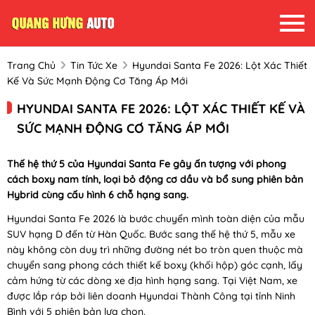
Trang Chủ
Tin Tức Xe
Hyundai Santa Fe 2026: Lột Xác Thiết
Kế Và Sức Mạnh Động Cơ Tăng Áp Mới
HYUNDAI SANTA FE 2026: LỘT XÁC THIẾT KẾ VÀ
SỨC MẠNH ĐỘNG CƠ TĂNG ÁP MỚI
Thế hệ thứ 5 của Hyundai Santa Fe gây ấn tượng với phong
cách boxy nam tính, loại bỏ động cơ dầu và bổ sung phiên bản
Hybrid cùng cấu hình 6 chỗ hạng sang.
Hyundai Santa Fe 2026 là bước chuyển mình toàn diện của mẫu
SUV hạng D đến từ Hàn Quốc. Bước sang thế hệ thứ 5, mẫu xe
này không còn duy trì những đường nét bo tròn quen thuộc mà
chuyển sang phong cách thiết kế boxy (khối hộp) góc cạnh, lấy
cảm hứng từ các dòng xe địa hình hạng sang. Tại Việt Nam, xe
được lắp ráp bởi liên doanh Hyundai Thành Công tại tỉnh Ninh
Bình với 5 phiên bản lựa chọn.