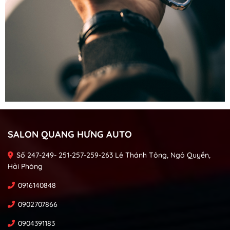
SALON QUANG HƯNG AUTO
Số 247-249- 251-257-259-263 Lê Thánh Tông, Ngô Quyền,
Hải Phòng
0916140848
0902707866
0904391183