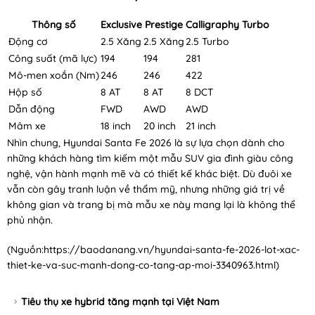
Thông số
Exclusive
Prestige
Calligraphy Turbo
Động cơ
2.5 Xăng
2.5 Xăng
2.5 Turbo
Công suất (mã lực)
194
194
281
Mô-men xoắn (Nm)
246
246
422
Hộp số
8 AT
8 AT
8 DCT
Dẫn động
FWD
AWD
AWD
Mâm xe
18 inch
20 inch
21 inch
Nhìn chung, Hyundai Santa Fe 2026 là sự lựa chọn dành cho
những khách hàng tìm kiếm một mẫu SUV gia đình giàu công
nghệ, vận hành mạnh mẽ và có thiết kế khác biệt. Dù đuôi xe
vẫn còn gây tranh luận về thẩm mỹ, nhưng những giá trị về
không gian và trang bị mà mẫu xe này mang lại là không thể
phủ nhận.
(Nguồn:
https://baodanang.vn/hyundai-santa-fe-2026-lot-xac-
thiet-ke-va-suc-manh-dong-co-tang-ap-moi-3340963.html
)
Tiêu thụ xe hybrid tăng mạnh tại Việt Nam