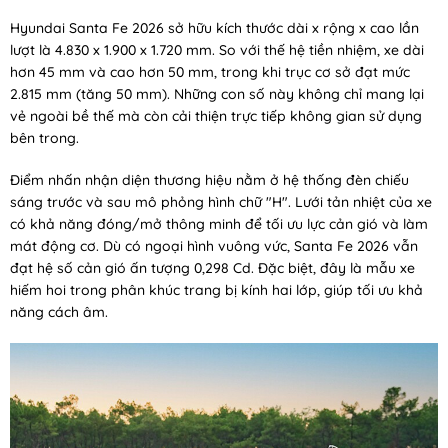
Hyundai Santa Fe 2026 sở hữu kích thước dài x rộng x cao lần
lượt là 4.830 x 1.900 x 1.720 mm. So với thế hệ tiền nhiệm, xe dài
hơn 45 mm và cao hơn 50 mm, trong khi trục cơ sở đạt mức
2.815 mm (tăng 50 mm). Những con số này không chỉ mang lại
vẻ ngoài bề thế mà còn cải thiện trực tiếp không gian sử dụng
bên trong.
Điểm nhấn nhận diện thương hiệu nằm ở hệ thống đèn chiếu
sáng trước và sau mô phỏng hình chữ "H". Lưới tản nhiệt của xe
có khả năng đóng/mở thông minh để tối ưu lực cản gió và làm
mát động cơ. Dù có ngoại hình vuông vức, Santa Fe 2026 vẫn
đạt hệ số cản gió ấn tượng 0,298 Cd. Đặc biệt, đây là mẫu xe
hiếm hoi trong phân khúc trang bị kính hai lớp, giúp tối ưu khả
năng cách âm.