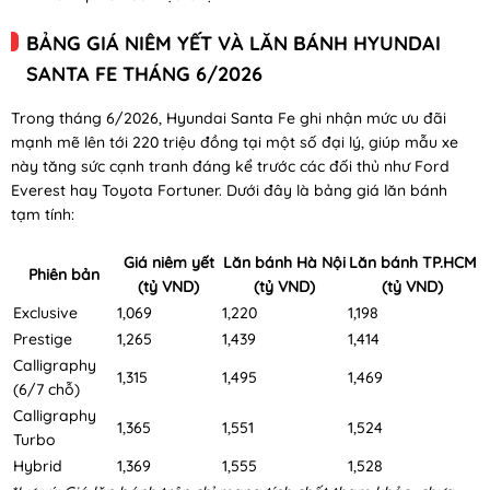
BẢNG GIÁ NIÊM YẾT VÀ LĂN BÁNH HYUNDAI
SANTA FE THÁNG 6/2026
Trong tháng 6/2026, Hyundai Santa Fe ghi nhận mức ưu đãi
mạnh mẽ lên tới 220 triệu đồng tại một số đại lý, giúp mẫu xe
này tăng sức cạnh tranh đáng kể trước các đối thủ như Ford
Everest hay Toyota Fortuner. Dưới đây là bảng giá lăn bánh
tạm tính:
Giá niêm yết
Lăn bánh Hà Nội
Lăn bánh TP.HCM
Phiên bản
(tỷ VND)
(tỷ VND)
(tỷ VND)
Exclusive
1,069
1,220
1,198
Prestige
1,265
1,439
1,414
Calligraphy
1,315
1,495
1,469
(6/7 chỗ)
Calligraphy
1,365
1,551
1,524
Turbo
Hybrid
1,369
1,555
1,528