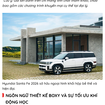
*Lưu ý: Giá lăn bánh trên chỉ mang tính chất tham khảo, chưa
bao gồm các chương trình khuyến mại cụ thể tại đại lý.
Hyundai Santa Fe 2026 sở hữu ngoại hình khối hộp bề thế và
hiện đại.
NGÔN NGỮ THIẾT KẾ BOXY VÀ SỰ TỐI ƯU KHÍ
ĐỘNG HỌC