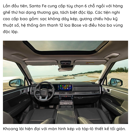
Lần đầu tiên, Santa Fe cung cấp tùy chọn 6 chỗ ngồi với hàng
ghế thứ hai dạng thương gia, tách biệt độc lập. Các tiện nghi
cao cấp bao gồm: sạc không dây kép, gương chiếu hậu kỹ
thuật số, hệ thống âm thanh 12 loa Bose và điều hòa ba vùng
độc lập.
Khoang lái hiện đại với màn hình kép và táp-lô thiết kế tối giản.