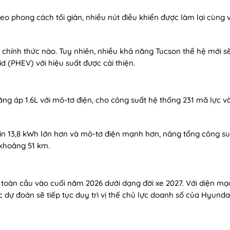
heo phong cách tối giản, nhiều nút điều khiển được làm lại cùng 
 chính thức nào. Tuy nhiên, nhiều khả năng Tucson thế hệ mới s
d (PHEV) với hiệu suất được cải thiện.
ng áp 1.6L với mô-tơ điện, cho công suất hệ thống 231 mã lực v
n 13,8 kWh lớn hơn và mô-tơ điện mạnh hơn, nâng tổng công su
 khoảng 51 km.
toàn cầu vào cuối năm 2026 dưới dạng đời xe 2027. Với diện mạ
c dự đoán sẽ tiếp tục duy trì vị thế chủ lực doanh số của Hyunda