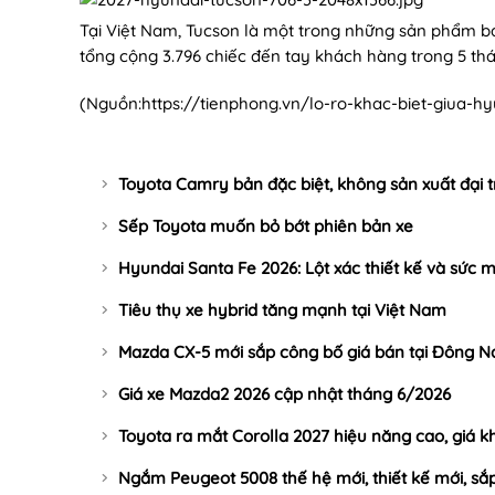
Tại Việt Nam, Tucson là một trong những sản phẩm b
tổng cộng 3.796 chiếc đến tay khách hàng trong 5 t
(Nguồn:
https://tienphong.vn/lo-ro-khac-biet-giua-h
Toyota Camry bản đặc biệt, không sản xuất đại t
Sếp Toyota muốn bỏ bớt phiên bản xe
Hyundai Santa Fe 2026: Lột xác thiết kế và sức
Tiêu thụ xe hybrid tăng mạnh tại Việt Nam
Mazda CX-5 mới sắp công bố giá bán tại Đông 
Giá xe Mazda2 2026 cập nhật tháng 6/2026
Toyota ra mắt Corolla 2027 hiệu năng cao, giá k
Ngắm Peugeot 5008 thế hệ mới, thiết kế mới, sắ