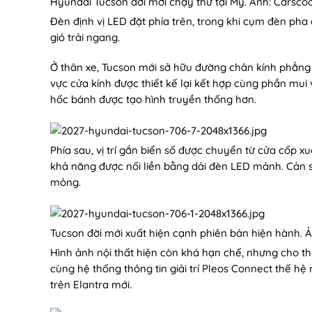
Hyundai Tucson đời mới chạy thử tại Mỹ. Ảnh: Carsco
Đèn định vị LED đặt phía trên, trong khi cụm đèn pha đ
gió trải ngang.
Ở thân xe, Tucson mới sở hữu đường chân kính phẳng 
vực cửa kính được thiết kế lại kết hợp cùng phần mui
hốc bánh được tạo hình truyền thống hơn.
Phía sau, vị trí gắn biển số được chuyển từ cửa cốp 
khả năng được nối liền bằng dải đèn LED mảnh. Cản 
mỏng.
Tucson đời mới xuất hiện cạnh phiên bản hiện hành. 
Hình ảnh nội thất hiện còn khá hạn chế, nhưng cho t
cùng hệ thống thông tin giải trí Pleos Connect thế hệ 
trên Elantra mới.