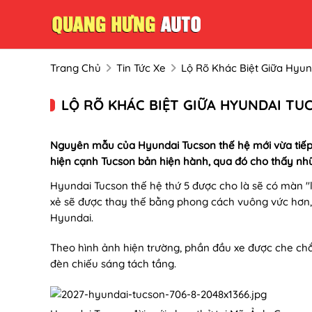
Trang Chủ
Tin Tức Xe
Lộ Rõ Khác Biệt Giữa Hyun
LỘ RÕ KHÁC BIỆT GIỮA HYUNDAI TU
Nguyên mẫu của Hyundai Tucson thế hệ mới vừa tiếp tụ
hiện cạnh Tucson bản hiện hành, qua đó cho thấy nhữn
Hyundai Tucson thế hệ thứ 5 được cho là sẽ có màn "l
xẻ sẽ được thay thế bằng phong cách vuông vức hơn,
Hyundai.
Theo hình ảnh hiện trường, phần đầu xe được che chắn
đèn chiếu sáng tách tầng.