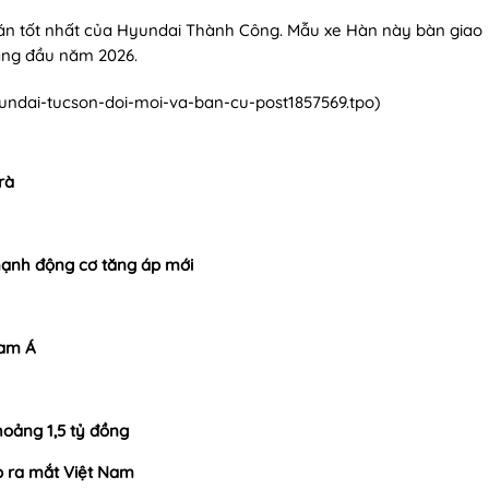
án tốt nhất của Hyundai Thành Công. Mẫu xe Hàn này bàn giao
háng đầu năm 2026.
yundai-tucson-doi-moi-va-ban-cu-post1857569.tpo
)
rà
 mạnh động cơ tăng áp mới
Nam Á
hoảng 1,5 tỷ đồng
p ra mắt Việt Nam