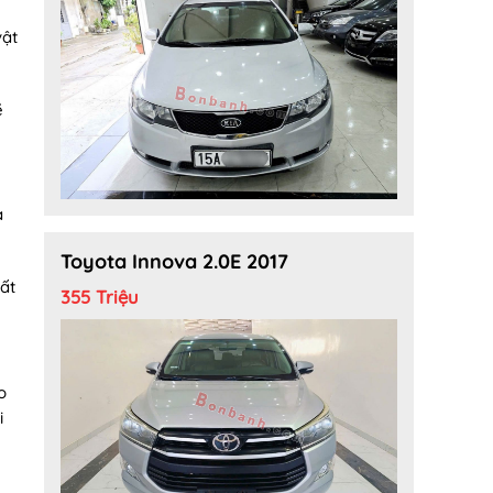
vật
ẽ
à
Toyota Innova 2.0E 2017
ất
355 Triệu
o
i