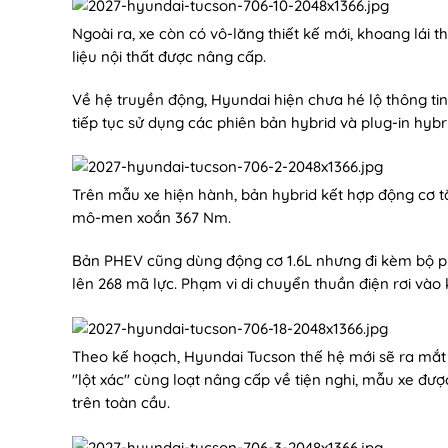
Ngoài ra, xe còn có vô-lăng thiết kế mới, khoang lái t
liệu nội thất được nâng cấp.
Về hệ truyền động, Hyundai hiện chưa hé lộ thông tin
tiếp tục sử dụng các phiên bản hybrid và plug-in hybri
Trên mẫu xe hiện hành, bản hybrid kết hợp động cơ tă
mô-men xoắn 367 Nm.
Bản PHEV cũng dùng động cơ 1.6L nhưng đi kèm bộ pi
lên 268 mã lực. Phạm vi di chuyển thuần điện rơi vào
Theo kế hoạch, Hyundai Tucson thế hệ mới sẽ ra mắt 
"lột xác" cùng loạt nâng cấp về tiện nghi, mẫu xe đượ
trên toàn cầu.