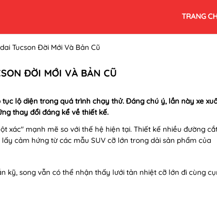
TRANG C
dai Tucson Đời Mới Và Bản Cũ
CSON ĐỜI MỚI VÀ BẢN CŨ
c lộ diện trong quá trình chạy thử. Đáng chú ý, lần này xe xuấ
g thay đổi đáng kể về thiết kế.
ột xác" mạnh mẽ so với thế hệ hiện tại. Thiết kế nhiều đường cắ
 lấy cảm hứng từ các mẫu SUV cỡ lớn trong dải sản phẩm của
 kỹ, song vẫn có thể nhận thấy lưới tản nhiệt cỡ lớn đi cùng c