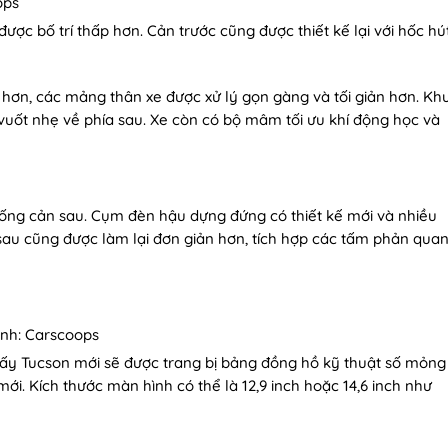
ops
ược bố trí thấp hơn. Cản trước cũng được thiết kế lại với hốc hú
hơn, các mảng thân xe được xử lý gọn gàng và tối giản hơn. Kh
 vuốt nhẹ về phía sau. Xe còn có bộ mâm tối ưu khí động học và
xuống cản sau. Cụm đèn hậu dựng đứng có thiết kế mới và nhiều
sau cũng được làm lại đơn giản hơn, tích hợp các tấm phản qua
Ảnh: Carscoops
hấy Tucson mới sẽ được trang bị bảng đồng hồ kỹ thuật số mỏng
mới. Kích thước màn hình có thể là 12,9 inch hoặc 14,6 inch như